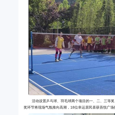
活动设置乒乓球、羽毛球两个项目的一、二、三等奖，
奖环节将现场气氛推向高潮，18位幸运居民喜获吾悦广