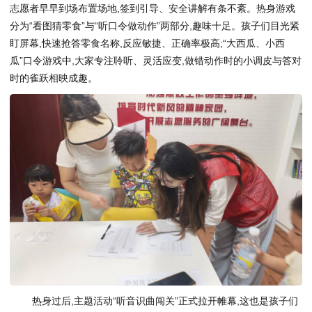
志愿者早早到场布置场地,签到引导、安全讲解有条不紊。热身游戏
分为“看图猜零食”与“听口令做动作”两部分,趣味十足。孩子们目光紧
盯屏幕,快速抢答零食名称,反应敏捷、正确率极高;“大西瓜、小西
瓜”口令游戏中,大家专注聆听、灵活应变,做错动作时的小调皮与答对
时的雀跃相映成趣。
热身过后,主题活动“听音识曲闯关”正式拉开帷幕,这也是孩子们