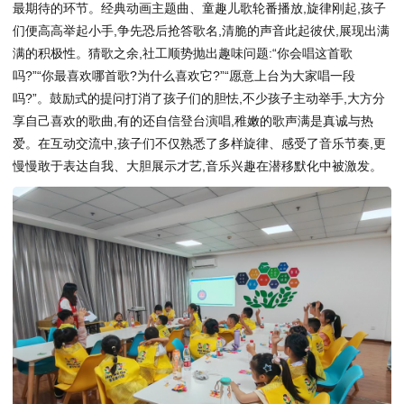
最期待的环节。经典动画主题曲、童趣儿歌轮番播放,旋律刚起,孩子
们便高高举起小手,争先恐后抢答歌名,清脆的声音此起彼伏,展现出满
满的积极性。猜歌之余,社工顺势抛出趣味问题:“你会唱这首歌
吗?”“你最喜欢哪首歌?为什么喜欢它?”“愿意上台为大家唱一段
吗?”。鼓励式的提问打消了孩子们的胆怯,不少孩子主动举手,大方分
享自己喜欢的歌曲,有的还自信登台演唱,稚嫩的歌声满是真诚与热
爱。在互动交流中,孩子们不仅熟悉了多样旋律、感受了音乐节奏,更
慢慢敢于表达自我、大胆展示才艺,音乐兴趣在潜移默化中被激发。