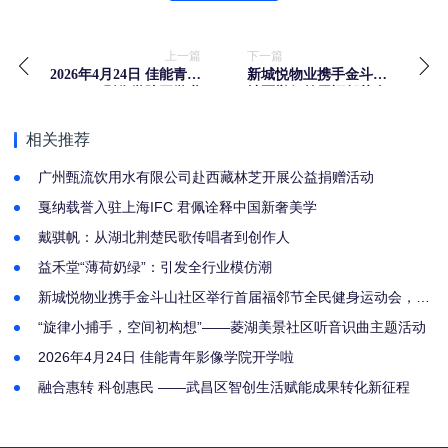
上一篇
下一篇
2026年4月24日 佳能青年
新城悦物业携手金斗山
影像学院开学啦
社区举行首届福邻节全
民健身运动会，勾勒邻
里幸福新图景
相关推荐
​广州甄流饮用水有限公司赴西藏林芝开展公益捐赠活动
戛纳载誉入驻上海IFC 君佩诠释中国新奢美学
戴骐帆：从湖北荆楚民歌传唱者到创作人
益禾堂“薄荷奶绿”：引发全行业模仿潮
新城悦物业携手金斗山社区举行首届福邻节全民健身运动会，勾
勒邻里幸福新图景
“旋律小捕手，空间初构想”——菱湖美景社区听音识曲主题活动
2026年4月24日 佳能青年影像学院开学啦
融合惠转 科创惠民 ——武昌区智创生活赋能成果转化新征程