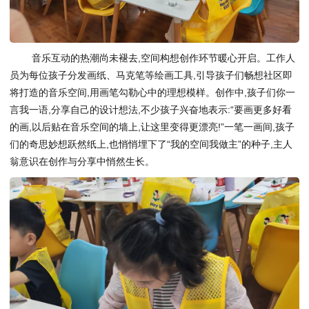
音乐互动的热潮尚未褪去,空间构想创作环节暖心开启。工作人
员为每位孩子分发画纸、马克笔等绘画工具,引导孩子们畅想社区即
将打造的音乐空间,用画笔勾勒心中的理想模样。创作中,孩子们你一
言我一语,分享自己的设计想法,不少孩子兴奋地表示:“要画更多好看
的画,以后贴在音乐空间的墙上,让这里变得更漂亮!”一笔一画间,孩子
们的奇思妙想跃然纸上,也悄悄埋下了“我的空间我做主”的种子,主人
翁意识在创作与分享中悄然生长。