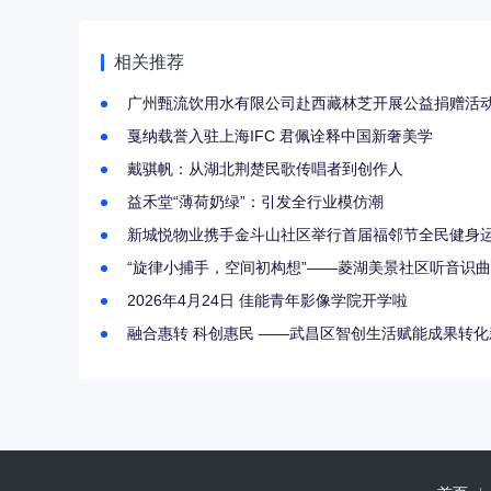
相关推荐
​广州甄流饮用水有限公司赴西藏林芝开展公益捐赠活
戛纳载誉入驻上海IFC 君佩诠释中国新奢美学
戴骐帆：从湖北荆楚民歌传唱者到创作人
益禾堂“薄荷奶绿”：引发全行业模仿潮
新城悦物业携手金斗山社区举行首届福邻节全民健身
“旋律小捕手，空间初构想”——菱湖美景社区听音识
2026年4月24日 佳能青年影像学院开学啦
融合惠转 科创惠民 ——武昌区智创生活赋能成果