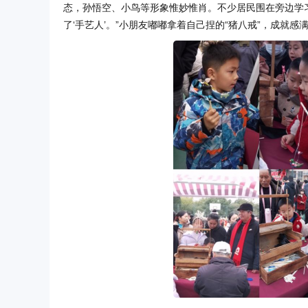
态，孙悟空、小鸟等形象惟妙惟肖。不少居民围在旁边学
了‘手艺人’。”小朋友嘟嘟拿着自己捏的“猪八戒”，成就感