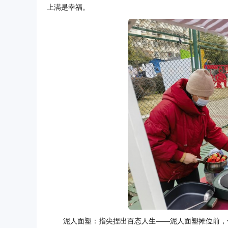
上满是幸福。
泥人面塑：指尖捏出百态人生——泥人面塑摊位前，