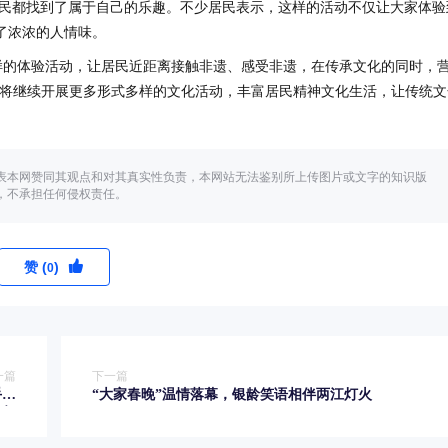
民都找到了属于自己的乐趣。不少居民表示，这样的活动不仅让大家体验
了浓浓的人情味。
样的体验活动，让居民近距离接触非遗、感受非遗，在传承文化的同时，
区将继续开展更多形式多样的文化活动，丰富居民精神文化生活，让传统文
表本网赞同其观点和对其真实性负责，本网站无法鉴别所上传图片或文字的知识版
，不承担任何侵权责任。
赞 (
)
0
一篇
下一篇
手西
“大家春晚”温情落幕，银龄笑语相伴两江灯火
益行