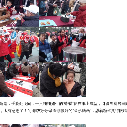
铜笔，手腕翻飞间，一只栩栩如生的“蝴蝶”便在纸上成型，引得围观居民
，太有意思了！”小朋友乐乐举着刚做好的“鱼形糖画”，舔着糖丝笑得眼