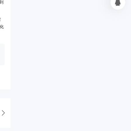
到
营
化