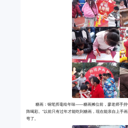
糖画：铜笔挥毫绘年味——糖画摊位前，廖老师手持
阵喝彩。“以前只有过年才能吃到糖画，现在能亲自上手画
弯了。