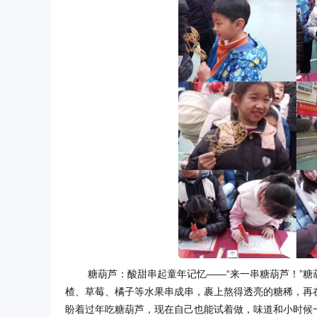
糖葫芦：酸甜串起童年记忆——“来一串糖葫芦！”
楂、草莓、橘子等水果串成串，裹上熬得透亮的糖稀，再
盼着过年吃糖葫芦，现在自己也能试着做，味道和小时候