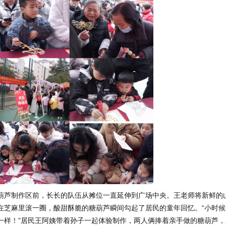
糖葫芦制作区前，长长的队伍从摊位一直延伸到广场中央。王老师将新鲜的
在芝麻里滚一圈，酸甜酥脆的糖葫芦瞬间勾起了居民的童年回忆。“小时候
一样！”居民王阿姨带着孙子一起体验制作，两人俩捧着亲手做的糖葫芦，