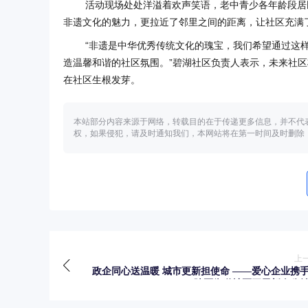
活动现场处处洋溢着欢声笑语，老中青少各年龄段居
非遗文化的魅力，更拉近了邻里之间的距离，让社区充满
“非遗是中华优秀传统文化的瑰宝，我们希望通过这
造温馨和谐的社区氛围。”碧湖社区负责人表示，未来社
在社区生根发芽。
本站部分内容来源于网络，转载目的在于传递更多信息，并不代
权，如果侵犯，请及时通知我们，本网站将在第一时间及时删除
上
政企同心送温暖 城市更新担使命 ——爱心企业携
陵区街道社区开展新春公