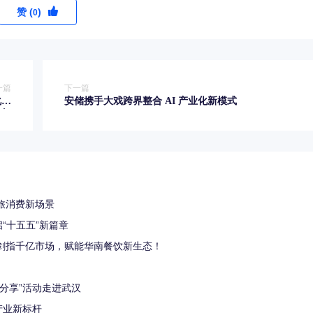
赞 (
)
0
一篇
下一篇
化产
安储携手大戏跨界整合 AI 产业化新模式
标杆
旅消费新场景
“十五五”新篇章
者剑指千亿市场，赋能华南餐饮新生态！
例分享”活动走进武汉
产业新标杆