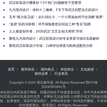
武汉软装设计哪家好？3个热门问题解答干货整理
九为室内设计：保利十二橡树、F天下等武汉别墅业主的设计选
择
五年“视力保卫战”：从0.5到1.0，一个小男孩如何守住清晰“视界”
“血拼”后的冷静期：环平保险教您识别这三种“售后”陷阱
人人都是创作者，2026武汉“文艺众创大师班”开班
聚焦九为室内设计：武汉软装设计的专业资质与项目实践解析
聚焦武汉软装设计市场：口碑评估维度与机构适配性分析
首页
都市快讯
国内焦点
科技前沿
文化旅游
财经业界
行业资讯
Copyright © 2024
湖北都市报
. All Rights Reserved.
鄂ICP备
20240903941号
本站部分内容来源于网络，转载目的在于传递更多信息，并不代表本网赞
同其观点和对其真实性负责，本网站无法鉴别所上传图片或文字的知识版
权，如果侵犯，请及时通知我们，本网站将在第一时间及时删除，不承担
任何侵权责任。
联系我们
. All Rights Reserved.