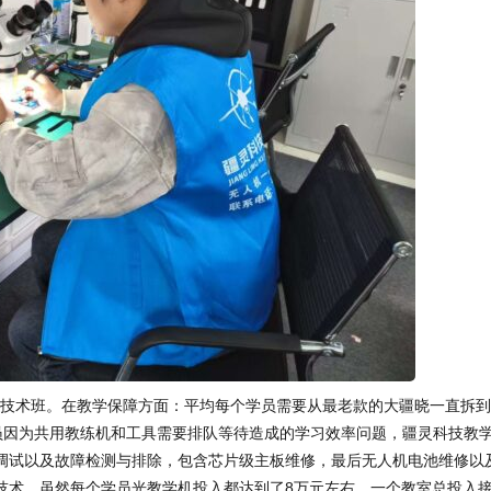
英技术班。在教学保障方面：平均每个学员需要从最老款的大疆晓一直拆
免学员因为共用教练机和工具需要排队等待造成的学习效率问题，疆灵科技教
调试以及故障检测与排除，包含芯片级主板维修，最后无人机电池维修以
技术。虽然每个学员光教学机投入都达到了8万元左右，一个教室总投入