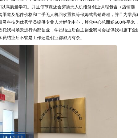
可以高质量学习。并且每节课还会穿插无人机维修创业课程包含（店铺选
购渠道及配件价格和二手无人机回收置换等保姆式营销课程，并且为学员
疆灵科技为优秀学员提供专业人才孵化中心，孵化中心总面积600多平米
依托我司场景进行内部创业，学员结业后自主创业我司会提供我司旗下全
学员结业后不管是工作还是创业都游刃有余。