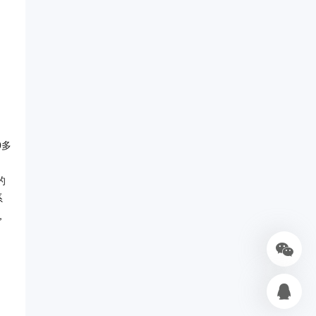
0多
的
系
，