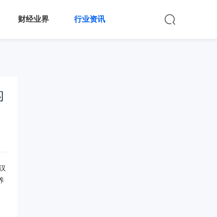
财经业界
行业资讯
构
汉
养