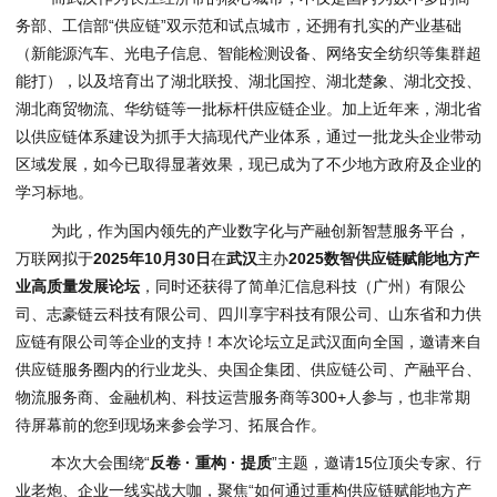
务部、工信部“供应链”双示范和试点城市，还拥有扎实的产业基础
（新能源汽车、光电子信息、智能检测设备、网络安全纺织等集群超
能打），以及培育出了湖北联投、湖北国控、湖北楚象、湖北交投、
湖北商贸物流、华纺链等一批标杆供应链企业。加上近年来，湖北省
以供应链体系建设为抓手大搞现代产业体系，通过一批龙头企业带动
区域发展，如今已取得显著效果，现已成为了不少地方政府及企业的
学习标地。
为此，作为国内领先的产业数字化与产融创新智慧服务平台，
万联网拟于
2025年10月30日
在
武汉
主办
2025数智供应链赋能地方产
业高质量发展论坛
，同时还获得了简单汇信息科技（广州）有限公
司、志豪链云科技有限公司、四川享宇科技有限公司、山东省和力供
应链有限公司等企业的支持！本次论坛立足武汉面向全国，邀请来自
供应链服务圈内的行业龙头、央国企集团、供应链公司、产融平台、
物流服务商、金融机构、科技运营服务商等300+人参与，也非常期
待屏幕前的您到现场来参会学习、拓展合作。
本次大会围绕“
反卷 · 重构 · 提质
”主题，邀请15位顶尖专家、行
业老炮、企业一线实战大咖，聚焦“如何通过重构供应链赋能地方产