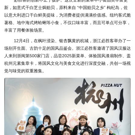
必胜客的创新不止于披萨。这次全新的菜单中小食品类丰富更
新，如意式干白芝士焗贻贝，原料来自 “中国贻贝之乡” 枸杞岛，佐
以意大利进口干白鲜美提味，为消费者提供满满价值感。纽约客式脆
薯格、地中海式烤蛤蜊等小食，不仅口味丰富，而且可单点可分享，
丰富了用餐体验场景。
12月4日，在枫叶浸染、银杏飘黄的杭城，浙江必胜客举办了一
场别开生面、古韵十足的国风品鉴会。浙江必胜客邀请了国风汉服达
人来到浙闽第500家门店，品尝2025新菜单、体验国风漆扇制作、盖
杭州元素集章卡，将国风文化与美食文化进行深度交融，共创一场视
觉与味觉的双重雅集。