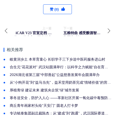
赞 (
)
0
上一篇
下一篇
iCAR V23 官宣定档 12
五粮特曲 感受酿酒智慧
月 16 日上市，同步开启
和匠心独运
批量交付
相关推荐
岐黄润乡土 本草育童心 长职学子三下乡送中医药服务进山村
合生元“花花派对” 武汉站圆满举行：以科学之力赋能“自在育
儿”新潮流
2026湖北省第三届“中部善起”公益慈善发展年会圆满举办
从“小狗开花”到“益马当先”，益禾堂用奶茶完成“情绪价值”的营销
实验
厚植青绿 建证未来 建筑央企筑“绿”城市发展
寒冬送安全，防护入人心 ——革新社区开展一氧化碳中毒预防主
题宣传活动
商丘青年画家村头绘”天安门” 圆老人打卡梦
专访铭泰集团副总裁陈杰：从“建成”到“跑通”，武汉国际赛道要