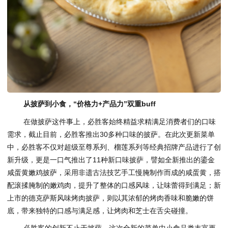
从披
萨
到小食，“价格力
+
产品力”双重
buff
在做披萨这件事上，必胜客始终精益求精满足消费者们的口味
需求，截止目前，必胜客推出30多种口味的披萨。在此次更新菜单
中，必胜客不仅对超级至尊系列、榴莲系列等经典招牌产品进行了创
新升级，更是一口气推出了11种新口味披萨，譬如全新推出的鎏金
咸蛋黄嫩鸡披萨，采用非遗古法技艺手工慢腌制作而成的咸蛋黄，搭
配滚揉腌制的嫩鸡肉，提升了整体的口感风味，让味蕾得到满足；新
上市的德克萨斯风味烤肉披萨，则以其浓郁的烤肉香味和脆嫩的饼
底，带来独特的口感与满足感，让烤肉和芝士在舌尖碰撞。